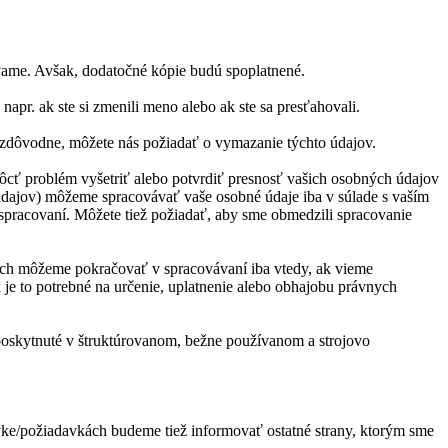
vame. Avšak, dodatočné kópie budú spoplatnené.
napr. ak ste si zmenili meno alebo ak ste sa presťahovali.
zdôvodne, môžete nás požiadať o vymazanie týchto údajov.
cť problém vyšetriť alebo potvrdiť presnosť vašich osobných údajov
dajov) môžeme spracovávať vaše osobné údaje iba v súlade s vaším
 spracovaní. Môžete tiež požiadať, aby sme obmedzili spracovanie
och môžeme pokračovať v spracovávaní iba vtedy, ak vieme
je to potrebné na určenie, uplatnenie alebo obhajobu právnych
 poskytnuté v štruktúrovanom, bežne používanom a strojovo
vke/požiadavkách budeme tiež informovať ostatné strany, ktorým sme