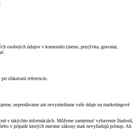
:
ých osobných údajov v komentári (meno, prezývka, gravatar,
ať.
pri získavaní referencie.
ytujeme, nepredávame ani nevymieňame vaše údaje na marketingové
sti v takýchto informáciách. Môžeme zamietnuť vybavenie žiadostí,
alebo v prípade ktorých miestne zákony inak nevyžadujú prístup. Ak