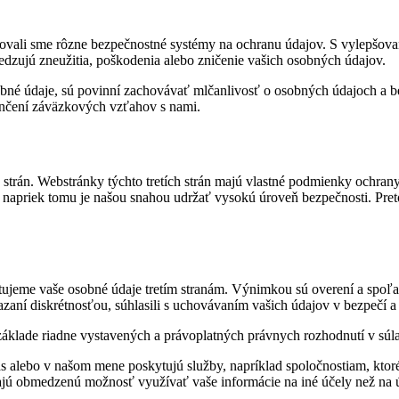
tovali sme rôzne bezpečnostné systémy na ochranu údajov. S vylepšovaní
edzujú zneužitia, poškodenia alebo zničenie vašich osobných údajov.
obné údaje, sú povinní zachovávať mlčanlivosť o osobných údajoch a b
ončení záväzkových vzťahov s nami.
 strán. Webstránky týchto tretích strán majú vlastné podmienky ochra
 I napriek tomu je našou snahou udržať vysokú úroveň bezpečnosti. Pre
 vaše osobné údaje tretím stranám. Výnimkou sú overení a spoľahliví
iazaní diskrétnosťou, súhlasili s uchovávaním vašich údajov v bezpečí 
áklade riadne vystavených a právoplatných právnych rozhodnutí v súl
ás alebo v našom mene poskytujú služby, napríklad spoločnostiam, kto
ajú obmedzenú možnosť využívať vaše informácie na iné účely než na ú