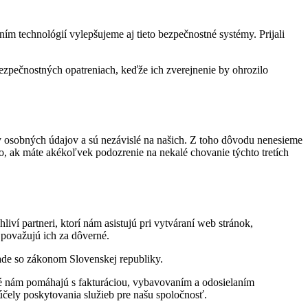
m technológií vylepšujeme aj tieto bezpečnostné systémy. Prijali
ezpečnostných opatreniach, keďže ich zverejnenie by ohrozilo
ny osobných údajov a sú nezávislé na našich. Z toho dôvodu nenesieme
to, ak máte akékoľvek podozrenie na nekalé chovanie týchto tretích
 partneri, ktorí nám asistujú pri vytváraní web stránok,
a považujú ich za dôverné.
ade so zákonom Slovenskej republiky.
ré nám pomáhajú s fakturáciou, vybavovaním a odosielaním
čely poskytovania služieb pre našu spoločnosť.