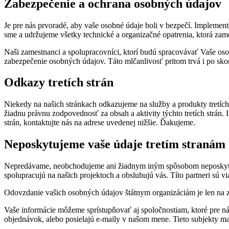
Zabezpečenie a ochrana osobných údajov
Je pre nás prvoradé, aby vaše osobné údaje boli v bezpečí. Implemen
sme a udržujeme všetky technické a organizačné opatrenia, ktorá zam
Naši zamestnanci a spolupracovníci, ktorí budú spracovávať Vaše os
zabezpečenie osobných údajov. Táto mlčanlivosť pritom trvá i po sk
Odkazy tretích strán
Niekedy na našich stránkach odkazujeme na služby a produkty tretích
žiadnu právnu zodpovednosť za obsah a aktivity týchto tretích strán.
strán, kontaktujte nás na adrese uvedenej nižšie. Ďakujeme.
Neposkytujeme vaše údaje tretím stranám
Nepredávame, neobchodujeme ani žiadnym iným spôsobom neposkytujeme
spolupracujú na našich projektoch a obsluhujú vás. Títo partneri sú v
Odovzdanie vašich osobných údajov štátnym organizáciám je len na z
Vaše informácie môžeme sprístupňovať aj spoločnostiam, ktoré pre n
objednávok, alebo posielajú e-maily v našom mene. Tieto subjekty m