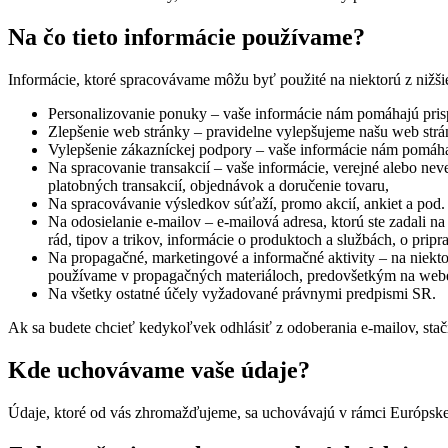
Na čo tieto informácie používame?
Informácie, ktoré spracovávame môžu byť použité na niektorú z nižši
Personalizovanie ponuky – vaše informácie nám pomáhajú pri
Zlepšenie web stránky – pravidelne vylepšujeme našu web strán
Vylepšenie zákazníckej podpory – vaše informácie nám pomáha
Na spracovanie transakcií – vaše informácie, verejné alebo n
platobných transakcií, objednávok a doručenie tovaru,
Na spracovávanie výsledkov súťaží, promo akcií, ankiet a pod.
Na odosielanie e-mailov – e-mailová adresa, ktorú ste zadali na
rád, tipov a trikov, informácie o produktoch a službách, o prip
Na propagačné, marketingové a informačné aktivity – na niekt
používame v propagačných materiáloch, predovšetkým na webe.
Na všetky ostatné účely vyžadované právnymi predpismi SR.
Ak sa budete chcieť kedykoľvek odhlásiť z odoberania e-mailov, stačí
Kde uchovávame vaše údaje?
Údaje, ktoré od vás zhromažďujeme, sa uchovávajú v rámci Európskej