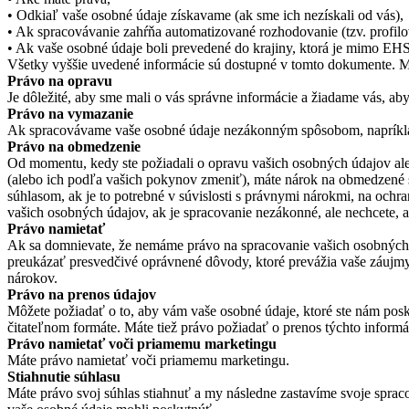
• Odkiaľ vaše osobné údaje získavame (ak sme ich nezískali od vás),
• Ak spracovávanie zahŕňa automatizované rozhodovanie (tzv. profilo
• Ak vaše osobné údaje boli prevedené do krajiny, ktorá je mimo EH
Všetky vyššie uvedené informácie sú dostupné v tomto dokumente. Mô
Právo na opravu
Je dôležité, aby sme mali o vás správne informácie a žiadame vás, aby 
Právo na vymazanie
Ak spracovávame vaše osobné údaje nezákonným spôsobom, napríklad 
Právo na obmedzenie
Od momentu, kedy ste požiadali o opravu vašich osobných údajov al
(alebo ich podľa vašich pokynov zmeniť), máte nárok na obmedzené
súhlasom, ak je to potrebné v súvislosti s právnymi nárokmi, na och
vašich osobných údajov, ak je spracovanie nezákonné, ale nechcete, 
Právo namietať
Ak sa domnievate, že nemáme právo na spracovanie vašich osobných 
preukázať presvedčivé oprávnené dôvody, ktoré prevážia vaše záujmy
nárokov.
Právo na prenos údajov
Môžete požiadať o to, aby vám vaše osobné údaje, ktoré ste nám posk
čitateľnom formáte. Máte tiež právo požiadať o prenos týchto informá
Právo namietať voči priamemu marketingu
Máte právo namietať voči priamemu marketingu.
Stiahnutie súhlasu
Máte právo svoj súhlas stiahnuť a my následne zastavíme svoje spra