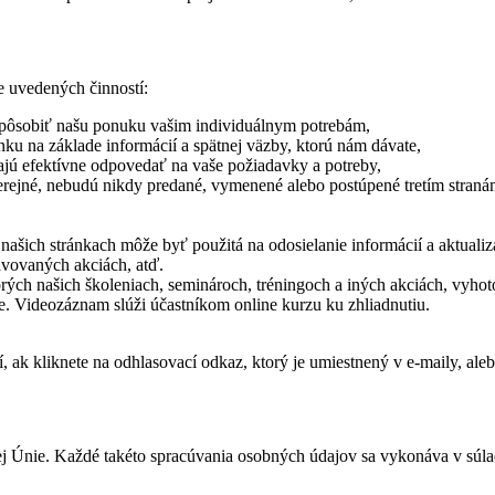
e uvedených činností:
spôsobiť našu ponuku vašim individuálnym potrebám,
ku na základe informácií a spätnej väzby, ktorú nám dávate,
jú efektívne odpovedať na vaše požiadavky a potreby,
everejné, nebudú nikdy predané, vymenené alebo postúpené tretím stran
 našich stránkach môže byť použitá na odosielanie informácií a aktualiz
ravovaných akciách, atď.
orých našich školeniach, seminároch, tréningoch a iných akciách, vyho
 Videozáznam slúži účastníkom online kurzu ku zhliadnutiu.
, ak kliknete na odhlasovací odkaz, ktorý je umiestnený v e-maily, al
 Únie. Každé takéto spracúvania osobných údajov sa vykonáva v súlad