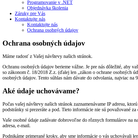
Programovanie v .NET
Objednávka školenia
Záruky pre Vás
Kontaktujte nás
Kontaktujte nás
Ochrana osobných údajov
Ochrana osobných údajov
Máme radosť z Vašej návštevy našich stránok.
Ochranu osobných údajov berieme vážne. Je pre nás dôležité, aby vaš
so zákonom č. 18/2018 Z.z. (ďalej len „zákon o ochrane osobných ú
osobných údajov. Tento súhlas nám dávate do odvolania, najviac na 9
Aké údaje uchovávame?
Počas vašej návštevy našich stránok zaznamenávame IP adresu, ktorú vá
podstránky si prezeráte a pod. Tieto informácie nie sú považované za
Vaše osobné údaje zadávate dobrovoľne do rôznych formulárov na naš
adresa, e-mail.
Podnikáme primerané kroky, aby sme informácie o vás uchovávali len t