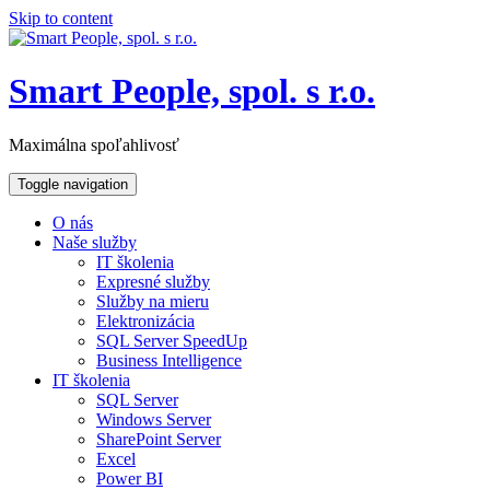
Skip to content
Smart People, spol. s r.o.
Maximálna spoľahlivosť
Toggle navigation
O nás
Naše služby
IT školenia
Expresné služby
Služby na mieru
Elektronizácia
SQL Server SpeedUp
Business Intelligence
IT školenia
SQL Server
Windows Server
SharePoint Server
Excel
Power BI