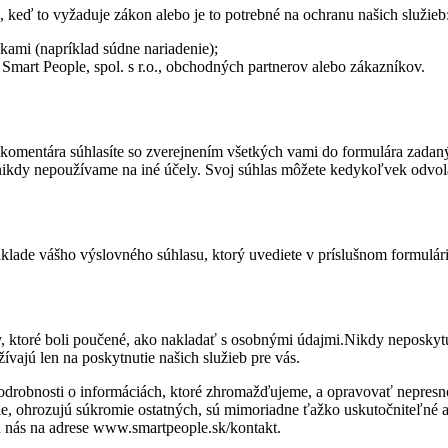
 keď to vyžaduje zákon alebo je to potrebné na ochranu našich služieb
kami (napríklad súdne nariadenie);
Smart People, spol. s r.o., obchodných partnerov alebo zákazníkov.
komentára súhlasíte so zverejnením všetkých vami do formulára zadan
 nikdy nepoužívame na iné účely. Svoj súhlas môžete kedykoľvek odvol
lade vášho výslovného súhlasu, ktorý uvediete v príslušnom formulári 
y, ktoré boli poučené, ako nakladať s osobnými údajmi.Nikdy neposk
žívajú len na poskytnutie našich služieb pre vás.
drobnosti o informáciách, ktoré zhromažďujeme, a opravovať nepresno
ie, ohrozujú súkromie ostatných, sú mimoriadne ťažko uskutočniteľné 
na nás na adrese www.smartpeople.sk/kontakt.