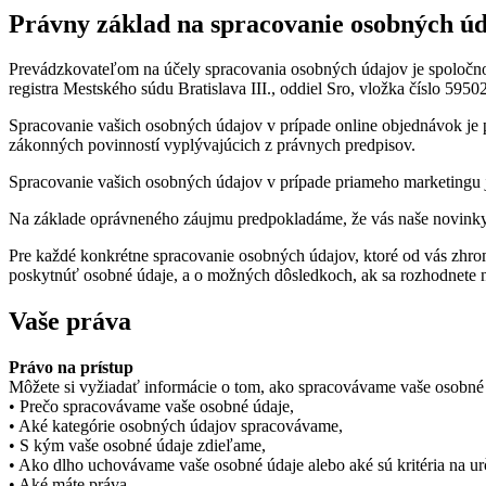
Právny základ na spracovanie osobných ú
Prevádzkovateľom na účely spracovania osobných údajov je spoločno
registra Mestského súdu Bratislava III., oddiel Sro, vložka číslo 
Spracovanie vašich osobných údajov v prípade online objednávok je p
zákonných povinností vyplývajúcich z právnych predpisov.
Spracovanie vašich osobných údajov v prípade priameho marketingu 
Na základe oprávneného záujmu predpokladáme, že vás naše novinky z
Pre každé konkrétne spracovanie osobných údajov, ktoré od vás zhro
poskytnúť osobné údaje, a o možných dôsledkoch, ak sa rozhodnete 
Vaše práva
Právo na prístup
Môžete si vyžiadať informácie o tom, ako spracovávame vaše osobné ú
• Prečo spracovávame vaše osobné údaje,
• Aké kategórie osobných údajov spracovávame,
• S kým vaše osobné údaje zdieľame,
• Ako dlho uchovávame vaše osobné údaje alebo aké sú kritéria na urče
• Aké máte práva,