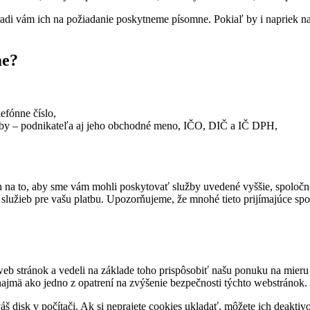
adi vám ich na požiadanie poskytneme písomne. Pokiaľ by i napriek na
me?
efónne číslo,
osoby – podnikateľa aj jeho obchodné meno, IČO, DIČ a IČ DPH,
len na to, aby sme vám mohli poskytovať služby uvedené vyššie, spoloč
služieb pre vašu platbu. Upozorňujeme, že mnohé tieto prijímajúce sp
 web stránok a vedeli na základe toho prispôsobiť našu ponuku na mie
i, najmä ako jedno z opatrení na zvýšenie bezpečnosti týchto webstránok.
váš disk v počítači. Ak si neprajete cookies ukladať, môžete ich deakti