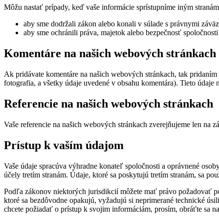
Môžu nastať prípady, keď vaše informácie sprístupníme iným stranám,
aby sme dodržali zákon alebo konali v súlade s právnymi záväz
aby sme ochránili práva, majetok alebo bezpečnosť spoločnosti 
Komentáre na našich webových stránkach
Ak pridávate komentáre na našich webových stránkach, tak pridaním 
fotografia, a všetky údaje uvedené v obsahu komentára). Tieto údaje
Referencie na našich webových stránkach
Vaše referencie na našich webových stránkach zverejňujeme len na zák
Prístup k vaším údajom
Vaše údaje spracúva výhradne konateľ spoločnosti a oprávnené osob
účely tretím stranám. Údaje, ktoré sa poskytujú tretím stranám, sa pou
Podľa zákonov niektorých jurisdikcií môžete mať právo požadovať po
ktoré sa bezdôvodne opakujú, vyžadujú si neprimerané technické úsil
chcete požiadať o prístup k svojim informáciám, prosím, obráťte sa 