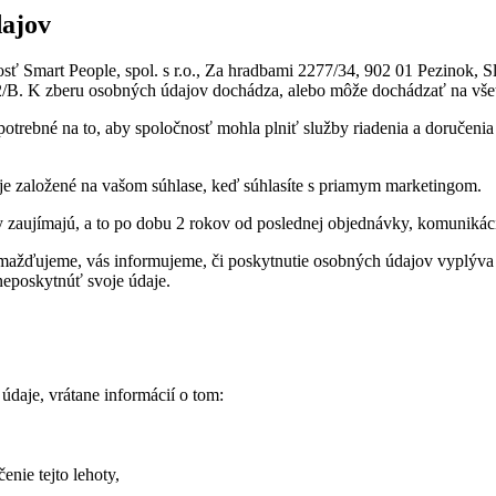
dajov
sť Smart People, spol. s r.o., Za hradbami 2277/34, 902 01 Pezinok, 
59502/B. K zberu osobných údajov dochádza, alebo môže dochádzať na v
otrebné na to, aby spoločnosť mohla plniť služby riadenia a doručeni
je založené na vašom súhlase, keď súhlasíte s priamym marketingom.
aujímajú, a to po dobu 2 rokov od poslednej objednávky, komunikácie 
mažďujeme, vás informujeme, či poskytnutie osobných údajov vyplýva 
neposkytnúť svoje údaje.
daje, vrátane informácií o tom:
nie tejto lehoty,