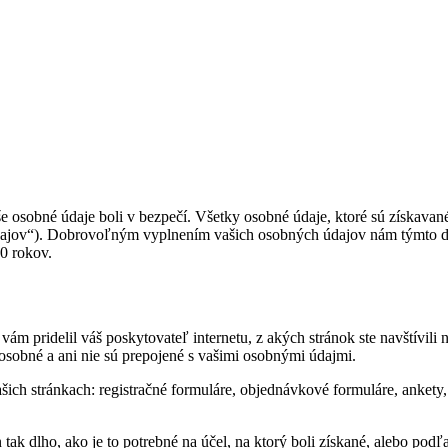
e osobné údaje boli v bezpečí. Všetky osobné údaje, ktoré sú získavan
dajov“). Dobrovoľným vyplnením vašich osobných údajov nám týmto dá
0 rokov.
m pridelil váš poskytovateľ internetu, z akých stránok ste navštívili n
 osobné a ani nie sú prepojené s vašimi osobnými údajmi.
ich stránkach: registračné formuláre, objednávkové formuláre, ankety,
ak dlho, ako je to potrebné na účel, na ktorý boli získané, alebo podľ