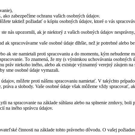
vanie),
S, ako zabezpečíme ochranu vašich osobných údajov.
žete taktiež požiadať o kópiu osobných údajov, ktoré o vás spracová
ste nás upozornili, ak je niektorý z vašich osobných údajov nesprávny, 
ak spracovávame vaše osobné údaje dlhšie, než je potrebné alebo be
ebo ak ste namietali proti spracovaniu a do momentu, kým nebudeme mô
 spracovanie. To znamená, že my (s výnimkou uchovávania osobných ú
ranu práv niekoho iného, alebo ak existuje významný verejný záujem na
aby sme osobné údaje vymazali.
údajov, môžete proti nášmu spracovaniu namietať. V takýchto prípad
, práva a slobody. Vaše osobné údaje však môžeme vždy spracovať, ak 
ytli na spracovanie na základe súhlasu alebo na splnenie zmluvy, boli
cií na iného správcu údajov.
covateľské činnosti na základe tohto právneho dôvodu. O vašej požiada