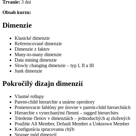
Trvanie:
3 dni
Obsah kurzu:
Dimenzie
Klasické dimenzie
Referencované dimenzie
Dimenzie z faktov
Many-to-many dimenzie
Data mining dimenzie
Slowly changing dimenzie – typ I, II a III
Junk dimenzie
Pokročilý dizajn dimenzií
Vlastné rollupy
Parent-child hierarchie a unárne operátory
Pomenovacie šablóny pre úrovne v parent-child hierarchiách
Hierarchie s vynechanými členmi – ragged hierarchies
Triedenie členov v dimenziách – jednoduchých aj zložených
Použitie All Member, Default Member a Unknown Member
Konfigurácia spracovania chýb
Storage mód dimenzií