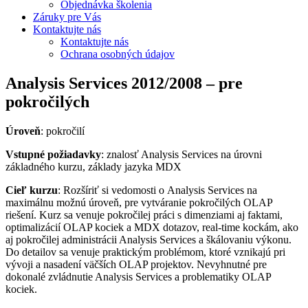
Objednávka školenia
Záruky pre Vás
Kontaktujte nás
Kontaktujte nás
Ochrana osobných údajov
Analysis Services 2012/2008 – pre
pokročilých
Úroveň
: pokročilí
Vstupné požiadavky
: znalosť Analysis Services na úrovni
základného kurzu, základy jazyka MDX
Cieľ kurzu
: Rozšíriť si vedomosti o Analysis Services na
maximálnu možnú úroveň, pre vytváranie pokročilých OLAP
riešení. Kurz sa venuje pokročilej práci s dimenziami aj faktami,
optimalizácií OLAP kociek a MDX dotazov, real-time kockám, ako
aj pokročilej administrácii Analysis Services a škálovaniu výkonu.
Do detailov sa venuje praktickým problémom, ktoré vznikajú pri
vývoji a nasadení väčších OLAP projektov. Nevyhnutné pre
dokonalé zvládnutie Analysis Services a problematiky OLAP
kociek.