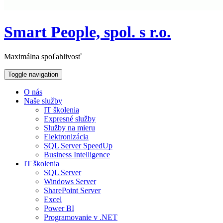
Smart People, spol. s r.o.
Maximálna spoľahlivosť
Toggle navigation
O nás
Naše služby
IT školenia
Expresné služby
Služby na mieru
Elektronizácia
SQL Server SpeedUp
Business Intelligence
IT školenia
SQL Server
Windows Server
SharePoint Server
Excel
Power BI
Programovanie v .NET