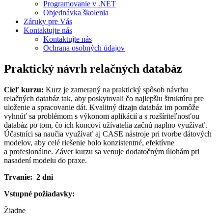
Programovanie v .NET
Objednávka školenia
Záruky pre Vás
Kontaktujte nás
Kontaktujte nás
Ochrana osobných údajov
Praktický návrh relačných databáz
Cieľ kurzu:
Kurz je zameraný na praktický spôsob návrhu
relačných databáz tak, aby poskytovali čo najlepšiu štruktúru pre
uloženie a spracovanie dát. Kvalitný dizajn databáz im pomôže
vyhnúť sa problémom s výkonom aplikácií a s rozšíriteľnosťou
databáz po tom, čo ich koncoví užívatelia začnú naplno využívať.
Účastníci sa naučia využívať aj CASE nástroje pri tvorbe dátových
modelov, aby celé riešenie bolo konzistentné, efektívne
a profesionálne. Záver kurzu sa venuje dodatočným úlohám pri
nasadení modelu do praxe.
Trvanie: 2 dni
Vstupné požiadavky:
Žiadne