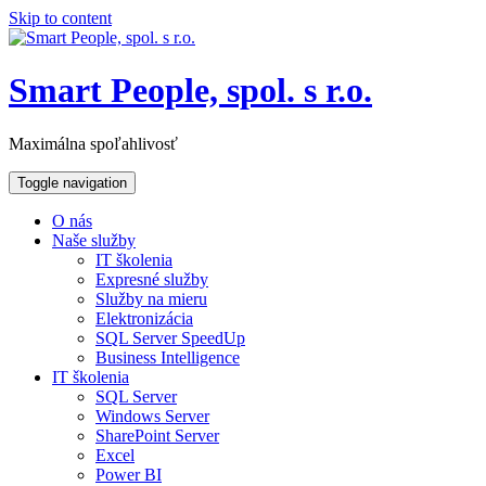
Skip to content
Smart People, spol. s r.o.
Maximálna spoľahlivosť
Toggle navigation
O nás
Naše služby
IT školenia
Expresné služby
Služby na mieru
Elektronizácia
SQL Server SpeedUp
Business Intelligence
IT školenia
SQL Server
Windows Server
SharePoint Server
Excel
Power BI