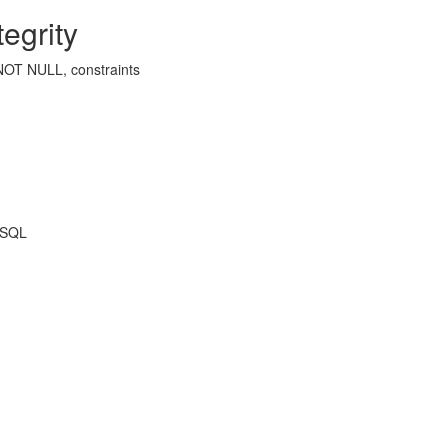
egrity
OT NULL, constraints
ySQL