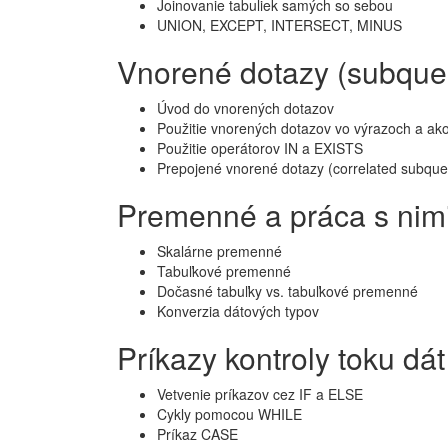
Joinovanie tabuliek samých so sebou
UNION, EXCEPT, INTERSECT, MINUS
Vnorené dotazy (subque
Úvod do vnorených dotazov
Použitie vnorených dotazov vo výrazoch a ak
Použitie operátorov IN a EXISTS
Prepojené vnorené dotazy (correlated subque
Premenné a práca s nim
Skalárne premenné
Tabuľkové premenné
Dočasné tabuľky vs. tabuľkové premenné
Konverzia dátových typov
Príkazy kontroly toku dát
Vetvenie príkazov cez IF a ELSE
Cykly pomocou WHILE
Príkaz CASE