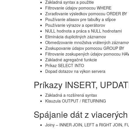
Základná syntax a použitie
Filtrovanie údajov pomocou WHERE
Zoraďovanie výsledkov pomocou ORDER BY
Používanie aliasov pre tabuľky a stĺpce
Používanie výrazov a operátorov
NULL hodnota a práca s NULL hodnotami
Eliminácia duplicitných záznamov
Obmedzovanie množstva vrátených zázna
Zoskupovanie údajov pomocou GROUP BY
Filtrovanie zoskupených údajov pomocou HA
Základné agregačné funkcie
Príkaz SELECT INTO
Dopad dotazov na výkon servera
Príkazy INSERT, UPDA
Základná a rozšírená syntax
Klauzula OUTPUT / RETURNING
Spájanie dát z viacerých
Joiny – INNER JOIN, LEFT a RIGHT JOIN, 