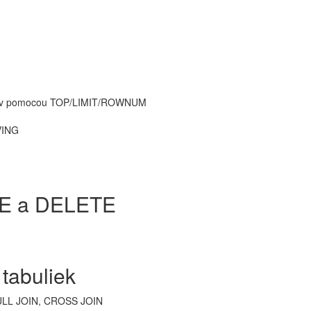
mov pomocou TOP/LIMIT/ROWNUM
VING
TE a DELETE
 tabuliek
FULL JOIN, CROSS JOIN