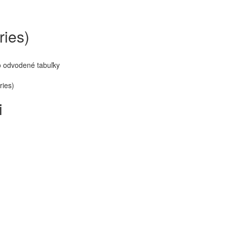
ries)
o odvodené tabuľky
ries)
i