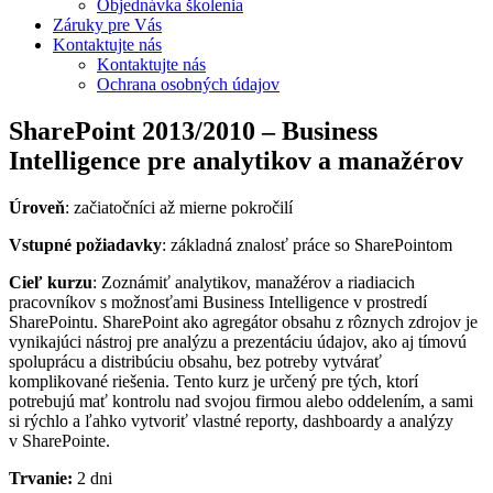
Objednávka školenia
Záruky pre Vás
Kontaktujte nás
Kontaktujte nás
Ochrana osobných údajov
SharePoint 2013/2010 – Business
Intelligence pre analytikov a manažérov
Úroveň
: začiatočníci až mierne pokročilí
Vstupné požiadavky
: základná znalosť práce so SharePointom
Cieľ kurzu
: Zoznámiť analytikov, manažérov a riadiacich
pracovníkov s možnosťami Business Intelligence v prostredí
SharePointu. SharePoint ako agregátor obsahu z rôznych zdrojov je
vynikajúci nástroj pre analýzu a prezentáciu údajov, ako aj tímovú
spoluprácu a distribúciu obsahu, bez potreby vytvárať
komplikované riešenia. Tento kurz je určený pre tých, ktorí
potrebujú mať kontrolu nad svojou firmou alebo oddelením, a sami
si rýchlo a ľahko vytvoriť vlastné reporty, dashboardy a analýzy
v SharePointe.
Trvanie:
2 dni