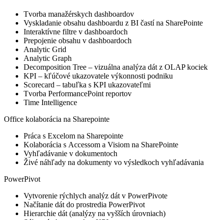
Tvorba manažérskych dashboardov
Vyskladanie obsahu dashboardu z BI častí na SharePointe
Interaktívne filtre v dashboardoch
Prepojenie obsahu v dashboardoch
Analytic Grid
Analytic Graph
Decomposition Tree – vizuálna analýza dát z OLAP kociek
KPI – kľúčové ukazovatele výkonnosti podniku
Scorecard – tabuľka s KPI ukazovateľmi
Tvorba PerformancePoint reportov
Time Intelligence
Office kolaborácia na Sharepointe
Práca s Excelom na Sharepointe
Kolaborácia s Accessom a Visiom na SharePointe
Vyhľadávanie v dokumentoch
Živé náhľady na dokumenty vo výsledkoch vyhľadávania
PowerPivot
Vytvorenie rýchlych analýz dát v PowerPivote
Načítanie dát do prostredia PowerPivot
Hierarchie dát (analýzy na vyšších úrovniach)