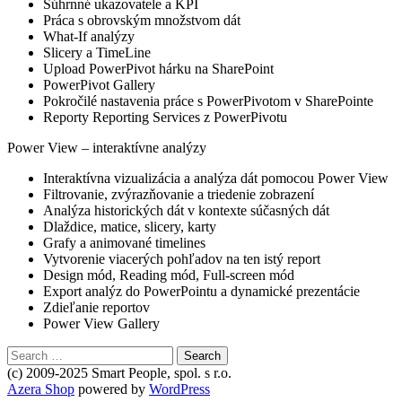
Súhrnné ukazovatele a KPI
Práca s obrovským množstvom dát
What-If analýzy
Slicery a TimeLine
Upload PowerPivot hárku na SharePoint
PowerPivot Gallery
Pokročilé nastavenia práce s PowerPivotom v SharePointe
Reporty Reporting Services z PowerPivotu
Power View – interaktívne analýzy
Interaktívna vizualizácia a analýza dát pomocou Power View
Filtrovanie, zvýrazňovanie a triedenie zobrazení
Analýza historických dát v kontexte súčasných dát
Dlaždice, matice, slicery, karty
Grafy a animované timelines
Vytvorenie viacerých pohľadov na ten istý report
Design mód, Reading mód, Full-screen mód
Export analýz do PowerPointu a dynamické prezentácie
Zdieľanie reportov
Power View Gallery
Search
for:
(c) 2009-2025 Smart People, spol. s r.o.
Secondary
Azera Shop
powered by
WordPress