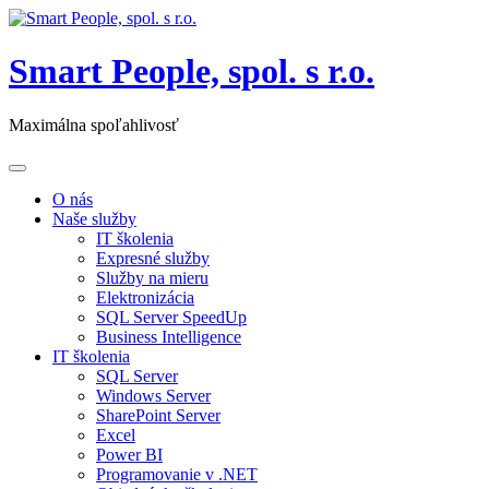
Skip
to
content
Smart People, spol. s r.o.
Maximálna spoľahlivosť
Toggle
navigation
O nás
Naše služby
IT školenia
Expresné služby
Služby na mieru
Elektronizácia
SQL Server SpeedUp
Business Intelligence
IT školenia
SQL Server
Windows Server
SharePoint Server
Excel
Power BI
Programovanie v .NET